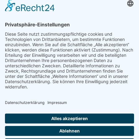
Kontakt
Impressum
Datenschutz
Sitemap
Cookie-Einstellungen
Luftsportvereinigung Solling e.V.
Malliehäger Straße 17
37170 Uslar
Kontakt
+49 151 17532743
E-Mail